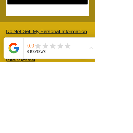
Do Not Sell My Personal Information
riftterra@gmail.com
política de privacidad
Declaración de accesibilidad
Política de envíos
Términos y condiciones
Política de reembolso
Condiciones de uso
© 2026 Rift Terra. Desarrollado y
protegido por
Wix.
Rift Terra
Manténgase conectado con nosotros