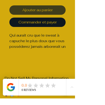
Ajouter au panier
Commander et payer
Qui aurait cru que le sweat à 
capuche le plus doux que vous 
posséderez jamais arborerait un 
design aussi stylé ? Vous ne 
regretterez pas cet achat : un 
classique du streetwear avec 
sa poche kangourou pratique et 
sa capuche chaude idéale pour 
Do Not Sell My Personal Information
rittlera@gmail.com
politique de confidentialité