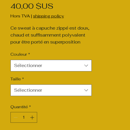
Prix
40,00 $US
Hors TVA
|
shipping policy
Ce sweat à capuche zippé est doux, 
chaud et suffisamment polyvalent 
pour être porté en superposition 
toute l'année. Avec sa coupe 
Couleur
*
décontractée et ses détails épurés, 
c'est le genre de sweat que vous 
Sélectionner
porterez au quotidien, que vous 
soyez en déplacement ou en train de 
Taille
*
Sélectionner
Quantité
*
 • 80 % coton, 20 % polyester 