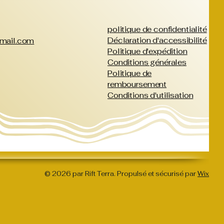
politique de confidentialité
Déclaration d'accessibilité
gmail.com
Politique d'expédition
 • Produit vierge provenant du 
Conditions générales
Politique de
remboursement
Conditions d'utilisation
 Ce produit est fabriqué 
spécialement pour vous dès votre 
commande, ce qui explique le délai 
de livraison un peu plus long. La 
production à la demande, plutôt 
© 2026 par Rift Terra. Propulsé et sécurisé par
Wix
qu'en série, permet de réduire la 
surproduction. Merci de votre achat 
responsable !