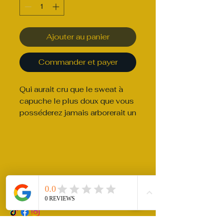
Ajouter au panier
Commander et payer
Qui aurait cru que le sweat à 
capuche le plus doux que vous 
posséderez jamais arborerait un 
design aussi stylé ? Vous ne 
regretterez pas cet achat : un 
classique du streetwear avec 
sa poche kangourou pratique et 
sa capuche chaude idéale pour 
Do Not Sell My Personal Information
rittlera@gmail.com