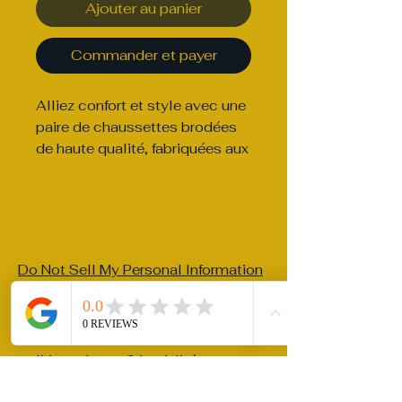
Ajouter au panier
Commander et payer
Alliez confort et style avec une 
paire de chaussettes brodées 
de haute qualité, fabriquées aux 
États-Unis. Donnez une 
nouvelle dimension à vos 
Do Not Sell My Personal Information
 • 80 % coton, 17 % polyester, 
rittlera@gmail.com
politique de confidentialité
Déclaration d'accessibilité
Politique d'expédition